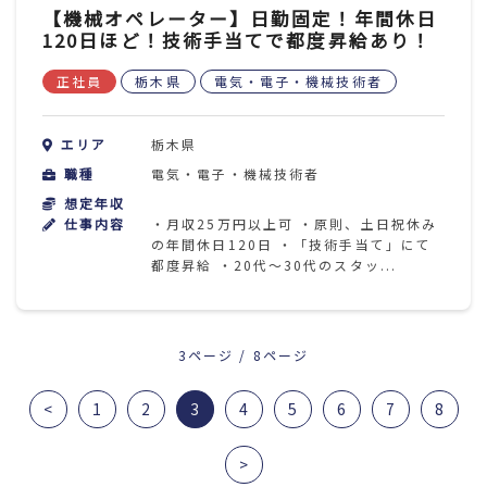
【機械オペレーター】日勤固定！年間休日
120日ほど！技術手当てで都度昇給あり！
正社員
栃木県
電気・電子・機械技術者
エリア
栃木県
職種
電気・電子・機械技術者
想定年収
仕事内容
・月収25万円以上可 ・原則、土日祝休み
の年間休日120日 ・「技術手当て」にて
都度昇給 ・20代～30代のスタッ...
3ページ / 8ページ
<
1
2
3
4
5
6
7
8
>