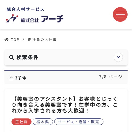
総合人材サービス
TOP
正社員のお仕事
検索条件
エリア
77
3/8 ページ
全
件
栃木県
群馬県
茨城県
埼玉県
その他
【美容室のアシスタント】お客様とじっく
り向き合える美容室です！在学中の方、こ
れから入学される方も大歓迎！
職種
管理部門・事務・企画
セールス・営業
正社員
栃木県
サービス・店舗・販売
サービス・店舗・販売