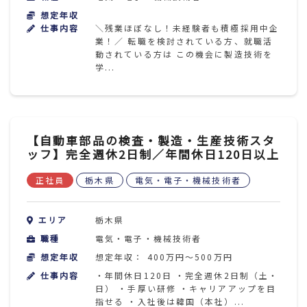
想定年収
仕事内容
＼残業ほぼなし！未経験者も積極採用中企
業！／ 転職を検討されている方、就職活
動されている方は この機会に製造技術を
学...
【自動車部品の検査・製造・生産技術スタ
ッフ】完全週休2日制／年間休日120日以上
正社員
栃木県
電気・電子・機械技術者
エリア
栃木県
職種
電気・電子・機械技術者
想定年収
想定年収： 400万円～500万円
仕事内容
・年間休日120日 ・完全週休2日制（土・
日） ・手厚い研修 ・キャリアアップを目
指せる ・入社後は韓国（本社）...