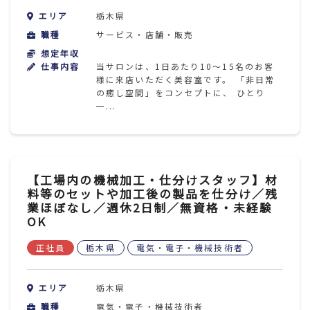
エリア
栃木県
ITエンジニア(システム開発・インフラ)
職種
サービス・店舗・販売
クリエイティブ・広告・マスコミ
想定年収
仕事内容
当サロンは、1日あたり10～15名のお客
教育・医療・福祉関連職
様に来店いただく美容室です。 「非日常
の癒し空間」をコンセプトに、 ひとり
専門職(コンサルタント・金融・不動産・士業)
一...
電気・電子・機械技術者
素材・食品・医薬品技術者
建築・土木技術者
その他
【工場内の機械加工・仕分けスタッフ】材
料等のセットや加工後の製品を仕分け／残
業ほぼなし／週休2日制／無資格・未経験
OK
絞り込み
正社員
栃木県
電気・電子・機械技術者
クリア
エリア
栃木県
職種
電気・電子・機械技術者