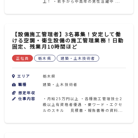
上！ ・若手から中高年の男性活躍中 ...
【設備施工管理者】3名募集！安定して働
ける空調・衛生設備の施工管理業務！日勤
固定、残業月10時間ほど
正社員
栃木県
建築・土木技術者
エリア
栃木県
職種
建築・土木技術者
想定年収
仕事内容
・月給25万円以上 ・各種施工管理技士2
級以上有資格者優遇 ・要ワード・エクセ
ルのスキル 見積書・報告書等の資料...