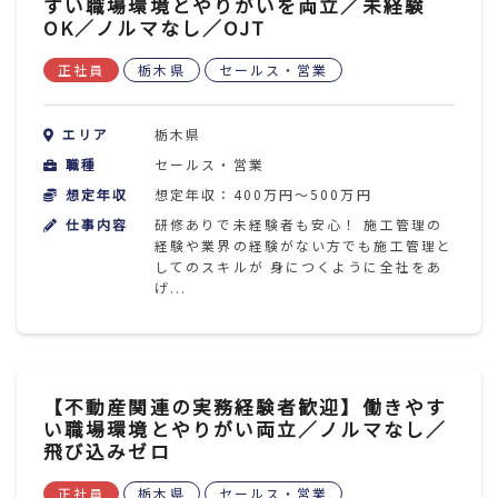
すい職場環境とやりがいを両立／未経験
OK／ノルマなし／OJT
正社員
栃木県
セールス・営業
エリア
栃木県
職種
セールス・営業
想定年収
想定年収：400万円～500万円
仕事内容
研修ありで未経験者も安心！ 施工管理の
経験や業界の経験がない方でも施工管理と
してのスキルが 身につくように全社をあ
げ...
【不動産関連の実務経験者歓迎】働きやす
い職場環境とやりがい両立／ノルマなし／
飛び込みゼロ
正社員
栃木県
セールス・営業